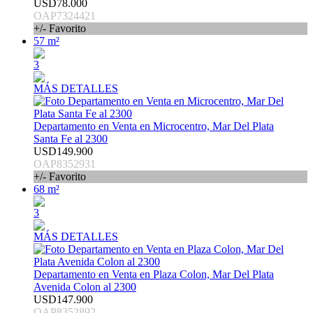
USD78.000
OAP7324421
+/- Favorito
57 m²
3
MÁS DETALLES
Departamento en Venta en Microcentro, Mar Del Plata
Santa Fe al 2300
USD149.900
OAP8352931
+/- Favorito
68 m²
3
MÁS DETALLES
Departamento en Venta en Plaza Colon, Mar Del Plata
Avenida Colon al 2300
USD147.900
OAP8352892