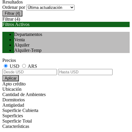
Resultados
Ordenar por
Filtrar
(4)
Filtrar
(4)
Filtros Activos
Departamentos
Venta
Alquiler
Alquiler-Temp
Precios
USD
ARS
Aplicar
Apto crédito
Ubicación
Cantidad de Ambientes
Dormitorios
Antigüedad
Superficie Cubierta
Superficies
Superficie Total
Características