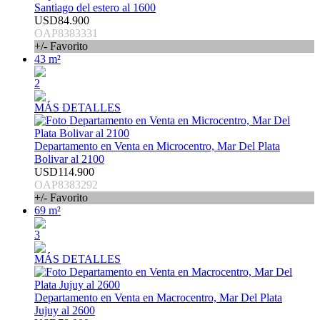
Santiago del estero al 1600
USD84.900
OAP8383331
+/- Favorito
43 m²
2
MÁS DETALLES
Departamento en Venta en Microcentro, Mar Del Plata
Bolivar al 2100
USD114.900
OAP8383292
+/- Favorito
69 m²
3
MÁS DETALLES
Departamento en Venta en Macrocentro, Mar Del Plata
Jujuy al 2600