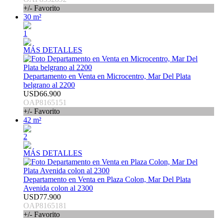
+/- Favorito
30 m²
1
MÁS DETALLES
Departamento en Venta en Microcentro, Mar Del Plata
belgrano al 2200
USD66.900
OAP8165151
+/- Favorito
42 m²
2
MÁS DETALLES
Departamento en Venta en Plaza Colon, Mar Del Plata
Avenida colon al 2300
USD77.900
OAP8165181
+/- Favorito