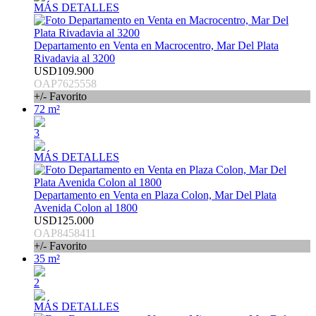
MÁS DETALLES
Departamento en Venta en Macrocentro, Mar Del Plata
Rivadavia al 3200
USD109.900
OAP7625558
+/- Favorito
72 m²
3
MÁS DETALLES
Departamento en Venta en Plaza Colon, Mar Del Plata
Avenida Colon al 1800
USD125.000
OAP8458411
+/- Favorito
35 m²
2
MÁS DETALLES