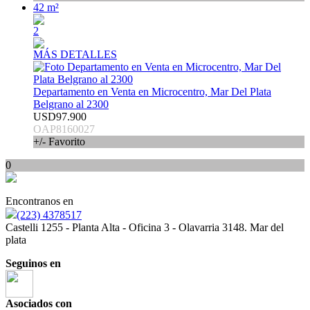
42 m²
2
MÁS DETALLES
Departamento en Venta en Microcentro, Mar Del Plata
Belgrano al 2300
USD97.900
OAP8160027
+/- Favorito
0
Encontranos en
(223) 4378517
Castelli 1255 - Planta Alta - Oficina 3 - Olavarria 3148. Mar del
plata
Seguinos en
Asociados con