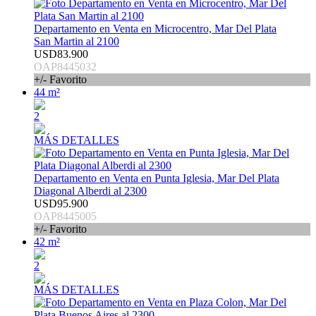
Departamento en Venta en Microcentro, Mar Del Plata
San Martin al 2100
USD83.900
OAP8445032
+/- Favorito
44 m²
2
MÁS DETALLES
Departamento en Venta en Punta Iglesia, Mar Del Plata
Diagonal Alberdi al 2300
USD95.900
OAP8445005
+/- Favorito
42 m²
2
MÁS DETALLES