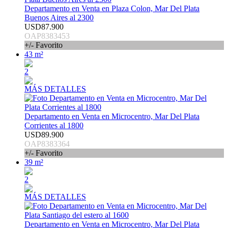
Departamento en Venta en Plaza Colon, Mar Del Plata
Buenos Aires al 2300
USD87.900
OAP8383453
+/- Favorito
43 m²
2
MÁS DETALLES
Departamento en Venta en Microcentro, Mar Del Plata
Corrientes al 1800
USD89.900
OAP8383364
+/- Favorito
39 m²
2
MÁS DETALLES
Departamento en Venta en Microcentro, Mar Del Plata