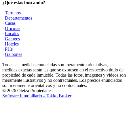
¿Qué estás buscando?
·
Terrenos
·
Departamentos
·
Casas
·
Oficinas
·
Locales
·
Garages
·
Hoteles
·
PHs
·
Galpones
Todas las medidas enunciadas son meramente orientativas, las
medidas exactas serán las que se expresen en el respectivo título de
propiedad de cada inmueble. Todas las fotos, imagenes y videos son
meramente ilustrativos y no contractuales. Los precios enunciados
son meramente orientativos y no contractuales.
© 2026 Oteiza Propiedades.
Software Inmobiliario - Tokko Broker