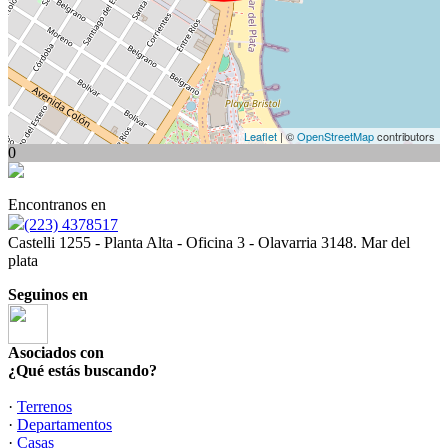
Leaflet
| ©
OpenStreetMap
contributors
0
Encontranos en
(223) 4378517
Castelli 1255 - Planta Alta - Oficina 3 - Olavarria 3148. Mar del
plata
Seguinos en
Asociados con
¿Qué estás buscando?
·
Terrenos
·
Departamentos
·
Casas