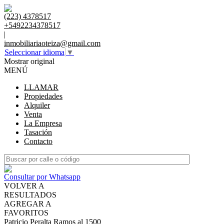
(223) 4378517
+5492234378517
|
inmobiliariaoteiza@gmail.com
Seleccionar idioma
▼
Mostrar original
MENÚ
LLAMAR
Propiedades
Alquiler
Venta
La Empresa
Tasación
Contacto
Consultar por Whatsapp
VOLVER A
RESULTADOS
AGREGAR A
FAVORITOS
Patricio Peralta Ramos al 1500