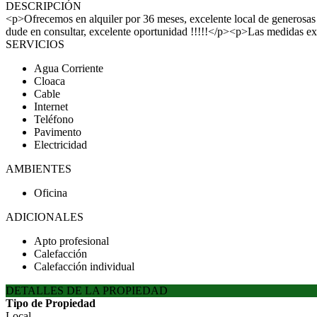
DESCRIPCIÓN
<p>Ofrecemos en alquiler por 36 meses, excelente local de generosas d
dude en consultar, excelente oportunidad !!!!!</p><p>Las medidas 
SERVICIOS
Agua Corriente
Cloaca
Cable
Internet
Teléfono
Pavimento
Electricidad
AMBIENTES
Oficina
ADICIONALES
Apto profesional
Calefacción
Calefacción individual
DETALLES DE LA PROPIEDAD
Tipo de Propiedad
Local