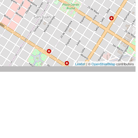
Leaflet
| ©
OpenStreetMap
contributors