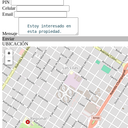
PIN
Celular
Email
Mensaje
Enviar
UBICACIÓN
+
−