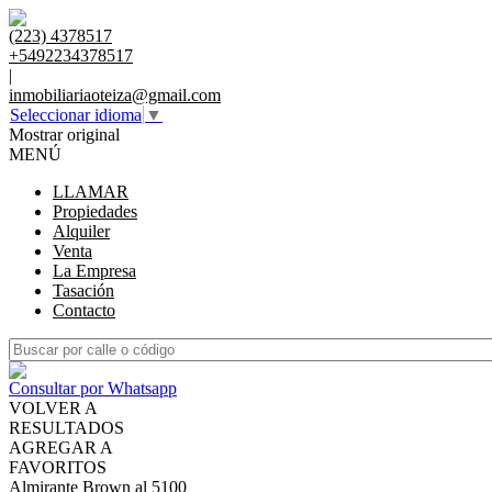
(223) 4378517
+5492234378517
|
inmobiliariaoteiza@gmail.com
Seleccionar idioma
▼
Mostrar original
MENÚ
LLAMAR
Propiedades
Alquiler
Venta
La Empresa
Tasación
Contacto
Consultar por Whatsapp
VOLVER A
RESULTADOS
AGREGAR A
FAVORITOS
Almirante Brown al 5100