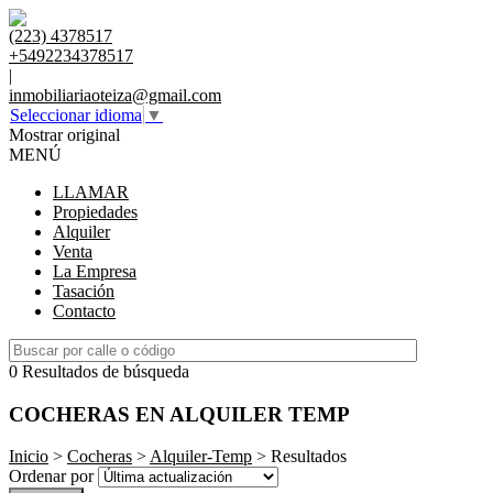
(223) 4378517
+5492234378517
|
inmobiliariaoteiza@gmail.com
Seleccionar idioma
▼
Mostrar original
MENÚ
LLAMAR
Propiedades
Alquiler
Venta
La Empresa
Tasación
Contacto
0 Resultados de búsqueda
COCHERAS EN ALQUILER TEMP
Inicio
>
Cocheras
>
Alquiler-Temp
> Resultados
Ordenar por